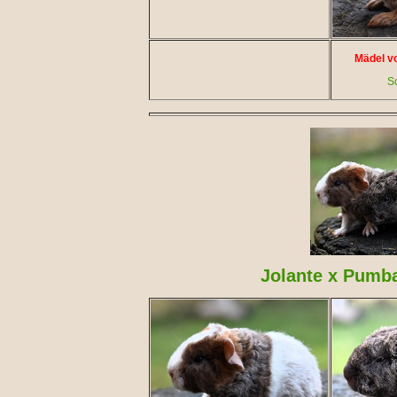
Mädel vo
S
Jolante x Pumba