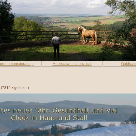
ternehmensberatung
Meerschweinchenzucht
Goldsch
(
7319 x gelesen
)