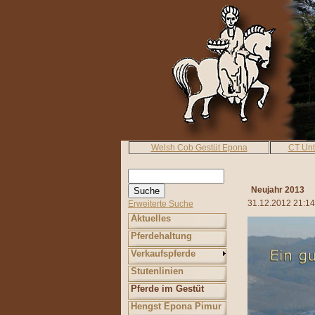
Welsh Cob Gestüt Epona
CT Un
Neujahr 2013
31.12.2012 21:14
Erweiterte Suche
Aktuelles
Pferdehaltung
Verkaufspferde
Stutenlinien
Pferde im Gestüt
Hengst Epona Pimur