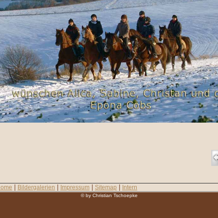
|
|
|
|
Home
Bildergalerien
Impressum
Sitemap
Intern
© by Christian Tschoepke