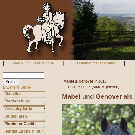
Welsh Cob Gestüt Epona
CT Unternehmensberatung
Mabel u. Genover in 2013
11.01.2015 00:25
(
6040 x gelesen
)
Erweiterte Suche
Aktuelles
Mabel und Genover als 
Pferdehaltung
Verkaufspferde
Stutenlinien
Pferde im Gestüt
Hengst Epona Pimur