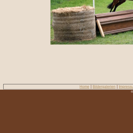
|
|
Home
Bildergalerien
Impress
©