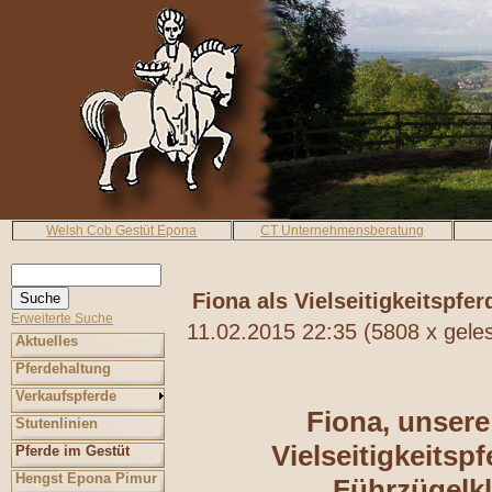
Welsh Cob Gestüt Epona
CT Unternehmensberatung
Fiona als Vielseitigkeitspfer
Erweiterte Suche
11.02.2015 22:35
(
5808 x gele
Aktuelles
Pferdehaltung
Verkaufspferde
Fiona, unsere 
Stutenlinien
Vielseitigkeitsp
Pferde im Gestüt
Hengst Epona Pimur
Führzügelk