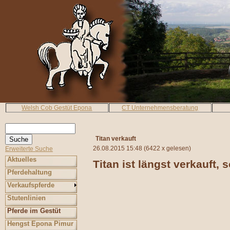
Welsh Cob Gestüt Epona
CT Unternehmensberatung
Titan verkauft
26.08.2015 15:48
(
6422 x gelesen
)
Erweiterte Suche
Aktuelles
Titan ist längst verkauft, 
Pferdehaltung
Verkaufspferde
Stutenlinien
Pferde im Gestüt
Hengst Epona Pimur