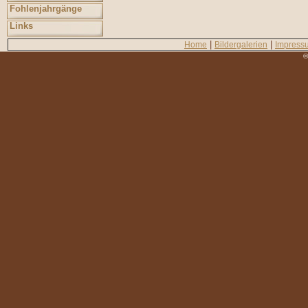
Fohlenjahrgänge
Links
|
|
Home
Bildergalerien
Impress
©