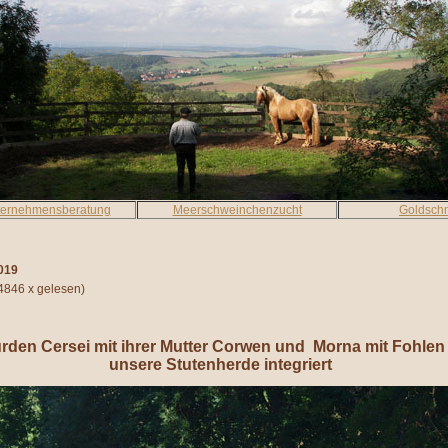
ternehmensberatung
Meerschweinchenzucht
Goldsch
019
4846 x gelesen
)
urden Cersei mit ihrer Mutter Corwen und Morna mit Fohlen
unsere Stutenherde integriert