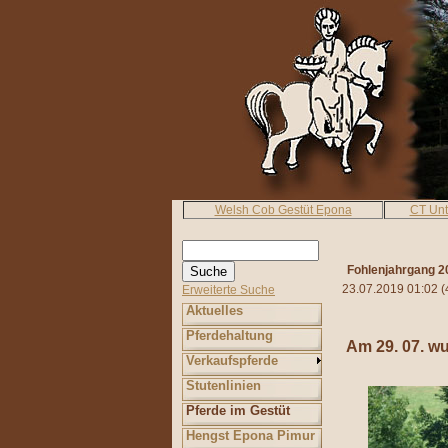
Welsh Cob Gestüt Epona
CT Un
Fohlenjahrgang 2
23.07.2019 01:02
(
Erweiterte Suche
Aktuelles
Pferdehaltung
Am 29. 07. w
Verkaufspferde
Stutenlinien
Pferde im Gestüt
Hengst Epona Pimur