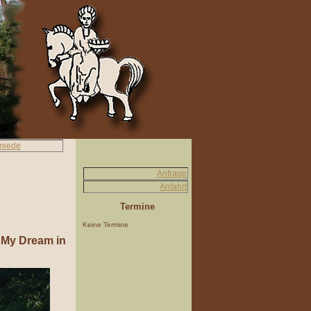
miede
Anfrage
Anfahrt
Termine
Keine Termine
 My Dream in