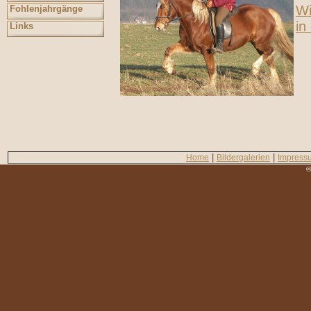
Wi
Fohlenjahrgänge
in
Links
|
|
Home
Bildergalerien
Impress
©