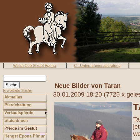
Welsh Cob Gestüt Epona
CT Unternehmensberatung
Neue Bilder von Taran
Erweiterte Suche
30.01.2009 18:20
(
7725 x gele
Aktuelles
T
Pferdehaltung
Verkaufspferde
Ta
Stutenlinien
je
Pferde im Gestüt
we
Hengst Epona Pimur