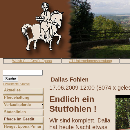
Welsh Cob Gestüt Epona
CT Unternehmensberatung
Dalias Fohlen
Erweiterte Suche
17.06.2009 12:00
(
8074 x gele
Aktuelles
Endlich ein
Pferdehaltung
Verkaufspferde
Stutfohlen !
Stutenlinien
Pferde im Gestüt
Wir sind komplett. Dalia
hat heute Nacht etwas
Hengst Epona Pimur