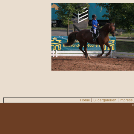
|
|
Home
Bildergalerien
Impress
©