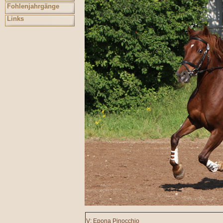
Fohlenjahrgänge
Links
V: Epona Pinocchio