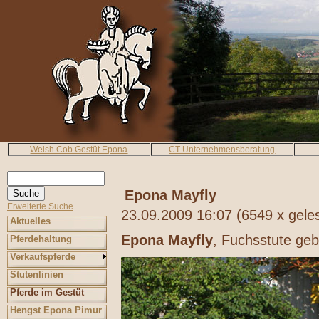
Welsh Cob Gestüt Epona
CT Unternehmensberatung
Epona Mayfly
Erweiterte Suche
23.09.2009 16:07
(
6549 x gele
Aktuelles
Epona Mayfly
, Fuchsstute ge
Pferdehaltung
Verkaufspferde
Stutenlinien
Pferde im Gestüt
Hengst Epona Pimur