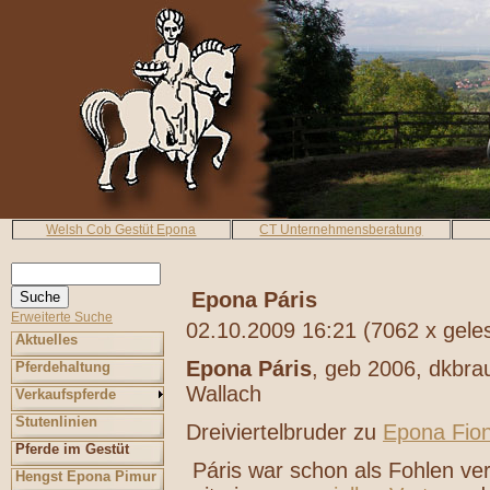
Welsh Cob Gestüt Epona
CT Unternehmensberatung
Epona Páris
Erweiterte Suche
02.10.2009 16:21
(
7062 x gele
Aktuelles
Epona Páris
, geb 2006, dkbra
Pferdehaltung
Wallach
Verkaufspferde
Stutenlinien
Dreiviertelbruder zu
Epona Fio
Pferde im Gestüt
Páris war schon als Fohlen ver
Hengst Epona Pimur