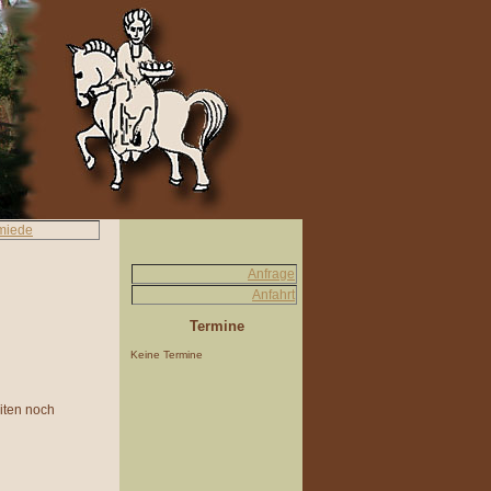
miede
Anfrage
Anfahrt
Termine
Keine Termine
eiten noch