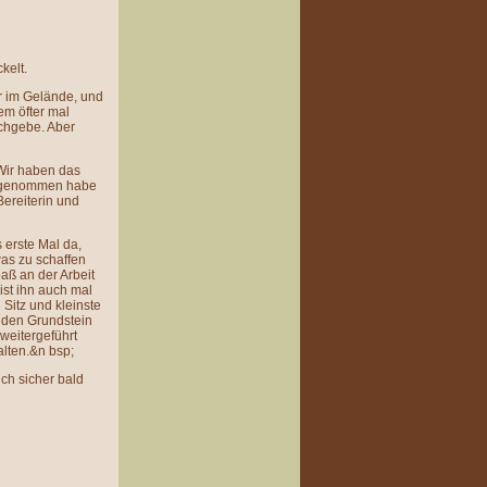
ckelt.
ur im Gelände, und
dem öfter mal
achgebe. Aber
 Wir haben das
en genommen habe
Bereiterin und
 erste Mal da,
was zu schaffen
paß an der Arbeit
ist ihn auch mal
 Sitz und kleinste
n den Grundstein
 weitergeführt
alten.&n bsp;
uch sicher bald