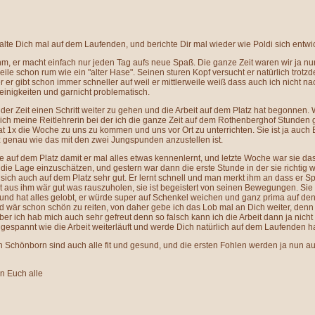
halte Dich mal auf dem Laufenden, und berichte Dir mal wieder wie Poldi sich entwi
 ihm, er macht einfach nur jeden Tag aufs neue Spaß. Die ganze Zeit waren wir ja n
rweile schon rum wie ein "alter Hase". Seinen sturen Kopf versucht er natürlich trotz
 er gibt schon immer schneller auf weil er mittlerweile weiß dass auch ich nicht n
Kleinigkeiten und garnicht problematisch.
der Zeit einen Schritt weiter zu gehen und die Arbeit auf dem Platz hat begonnen.
sich meine Reitlehrerin bei der ich die ganze Zeit auf dem Rothenberghof Stund
 hat 1x die Woche zu uns zu kommen und uns vor Ort zu unterrichten. Sie ist ja auch 
z genau wie das mit den zwei Jungspunden anzustellen ist.
ne auf dem Platz damit er mal alles etwas kennenlernt, und letzte Woche war sie das
die Lage einzuschätzen, und gestern war dann die erste Stunde in der sie richtig 
 sich auch auf dem Platz sehr gut. Er lernt schnell und man merkt ihm an dass er S
 aus ihm wär gut was rauszuholen, sie ist begeistert von seinen Bewegungen. Sie 
n und hat alles gelobt, er würde super auf Schenkel weichen und ganz prima auf den
nd wär schon schön zu reiten, von daher gebe ich das Lob mal an Dich weiter, den
aber ich hab mich auch sehr gefreut denn so falsch kann ich die Arbeit dann ja nicht
 gespannt wie die Arbeit weiterläuft und werde Dich natürlich auf dem Laufenden h
in Schönborn sind auch alle fit und gesund, und die ersten Fohlen werden ja nun a
n Euch alle