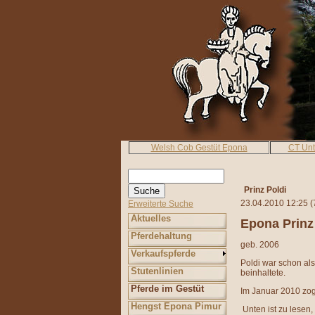
Welsh Cob Gestüt Epona
CT Un
Prinz Poldi
23.04.2010 12:25
(
Erweiterte Suche
Aktuelles
Epona Prinz
Pferdehaltung
geb. 2006
Verkaufspferde
Poldi war schon al
Stutenlinien
beinhaltete.
Pferde im Gestüt
Im Januar 2010 zog
Hengst Epona Pimur
Unten ist zu lesen, 