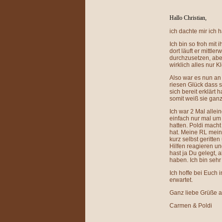
Hallo Christian,
ich dachte mir ich 
Ich bin so froh mit
dort läuft er mittle
durchzusetzen, aber
wirklich alles nur 
Also war es nun an 
riesen Glück dass 
sich bereit erklärt
somit weiß sie gan
Ich war 2 Mal allei
einfach nur mal um 
hatten. Poldi macht
hat. Meine RL meint
kurz selbst geritte
Hilfen reagieren u
hast ja Du gelegt, 
haben. Ich bin sehr
Ich hoffe bei Euch 
erwartet.
Ganz liebe Grüße a
Carmen & Poldi