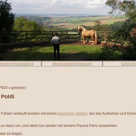
ternehmensberatung
Meerschweinchenzucht
Goldsch
7920 x gelesen
)
 Poldi
s Fohlen verkauft worden mit einem
speziellen Vertrag
, der das Aufziehen und Einr
 er dann um, und steht nun wieder mit seinem Freund Páris zusammen.
wie es klappt...