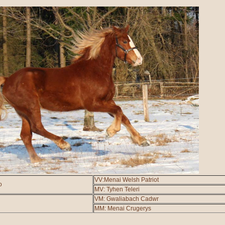
VV:Menai Welsh Patriot
o
MV: Tyhen Teleri
VM: Gwaliabach Cadwr
MM: Menai Crugerys