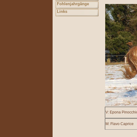
Fohlenjahrgänge
Links
V: Epona Pinocchi
M: Flavo Caprice