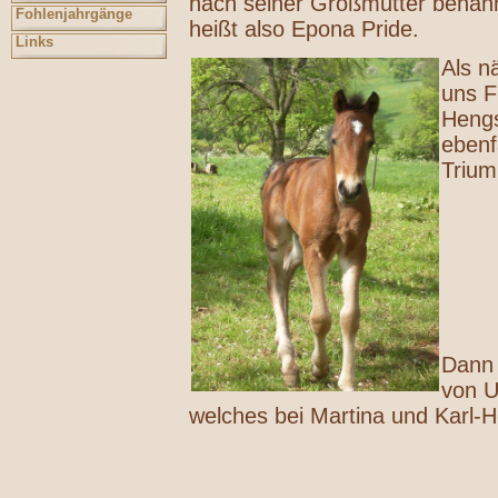
nach seiner Großmutter benan
Fohlenjahrgänge
heißt also Epona Pride.
Links
Als n
uns F
Hengs
ebenf
Trium
Dann 
von U
welches bei Martina und Karl-