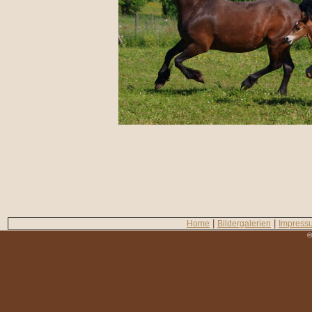
|
|
Home
Bildergalerien
Impress
©