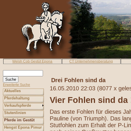
Welsh Cob Gestüt Epona
CT Unternehmensberatung
Drei Fohlen sind da
Erweiterte Suche
16.05.2010 22:03
(
8077 x gele
Aktuelles
Vier Fohlen sind da 
Pferdehaltung
Verkaufspferde
Das erste Fohlen für dieses J
Stutenlinien
Pauline (von Triumph). Das lan
Pferde im Gestüt
Stutfohlen zum Erhalt der P-Lini
Hengst Epona Pimur