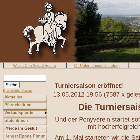
Welsh Cob Gestüt Epona
CT Unternehmensberatung
Turniersaison eröffnet!
Erweiterte Suche
13.05.2012 19:56
(
7587 x gele
Aktuelles
Die Turniersai
Pferdehaltung
Verkaufspferde
Und der Ponyverein startet so
Stutenlinien
mit hocherfolgreic
Pferde im Gestüt
Hengst Epona Pimur
Am 1. Mai starteten wir die Sa